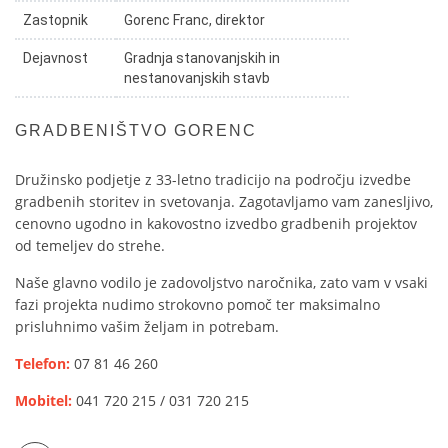
Zastopnik
Gorenc Franc, direktor
Dejavnost
Gradnja stanovanjskih in
nestanovanjskih stavb
GRADBENIŠTVO GORENC
Družinsko podjetje z 33-letno tradicijo na področju izvedbe
gradbenih storitev in svetovanja. Zagotavljamo vam zanesljivo,
cenovno ugodno in kakovostno izvedbo gradbenih projektov
od temeljev do strehe.
Naše glavno vodilo je zadovoljstvo naročnika, zato vam v vsaki
fazi projekta nudimo strokovno pomoč ter maksimalno
prisluhnimo vašim željam in potrebam.
Telefon:
07 81 46 260
Mobitel:
041 720 215 / 031 720 215