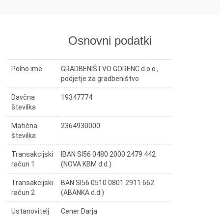
Osnovni podatki
Polno ime
GRADBENIŠTVO GORENC d.o.o.,
podjetje za gradbeništvo
Davčna
19347774
številka
Matična
2364930000
številka
Transakcijski
IBAN SI56 0480 2000 2479 442
račun 1
(NOVA KBM d.d.)
Transakcijski
BAN SI56 0510 0801 2911 662
račun 2
(ABANKA d.d.)
Ustanovitelj
Cener Darja