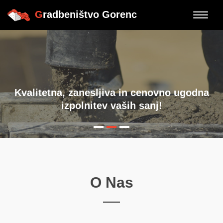
G
radbeništvo Gorenc
Toggle
naviga
Kvalitetna, zanesljiva in cenovno ugodna
izpolnitev vaših sanj!
O Nas