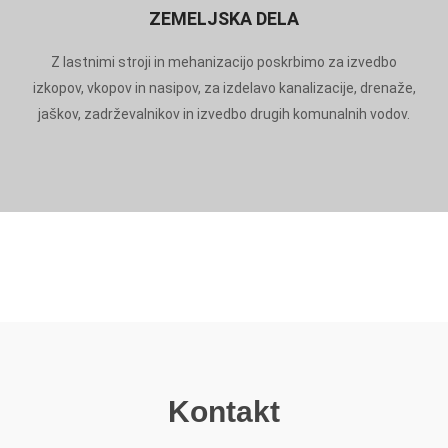
ZEMELJSKA DELA
Z lastnimi stroji in mehanizacijo poskrbimo za izvedbo
izkopov, vkopov in nasipov, za izdelavo kanalizacije, drenaže,
jaškov, zadrževalnikov in izvedbo drugih komunalnih vodov.
Kontakt